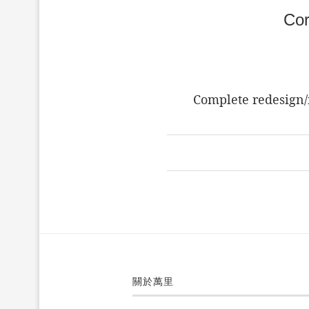
Cor
Complete redesign/
關於萬里