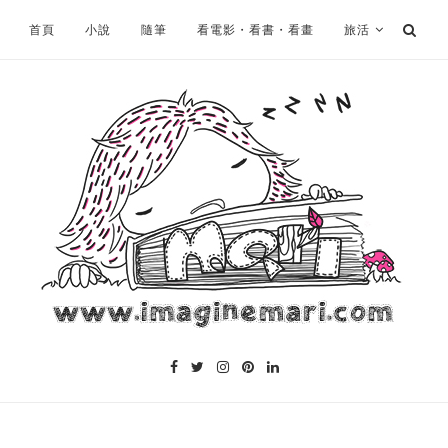
首頁
小說
隨筆
看電影・看書・看畫
旅活