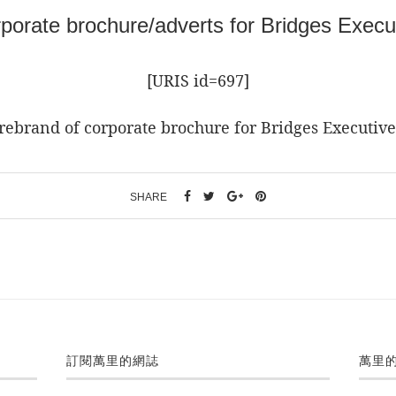
porate brochure/adverts for Bridges Execu
[URIS id=697]
rebrand of corporate brochure for
Bridges Executive
SHARE
訂閱萬里的網誌
萬里的