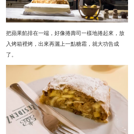
把蘋果餡排在一端，好像捲壽司一樣地捲起來，放
入烤箱裡烤，出來再灑上一點糖霜，就大功告成
了。