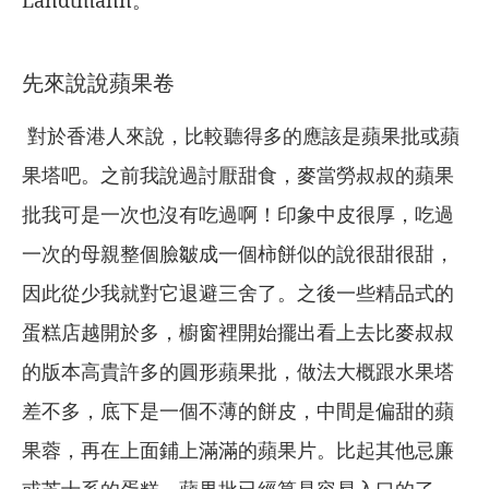
先來說說蘋果卷
對於香港人來說，比較聽得多的應該是蘋果批或蘋
果塔吧。之前我說過討厭甜食，麥當勞叔叔的蘋果
批我可是一次也沒有吃過啊！印象中皮很厚，吃過
一次的母親整個臉皺成一個柿餅似的說很甜很甜，
因此從少我就對它退避三舍了。之後一些精品式的
蛋糕店越開於多，櫥窗裡開始擺出看上去比麥叔叔
的版本高貴許多的圓形蘋果批，做法大概跟水果塔
差不多，底下是一個不薄的餅皮，中間是偏甜的蘋
果蓉，再在上面鋪上滿滿的蘋果片。比起其他忌廉
或芝士系的蛋糕，蘋果批已經算是容易入口的了，