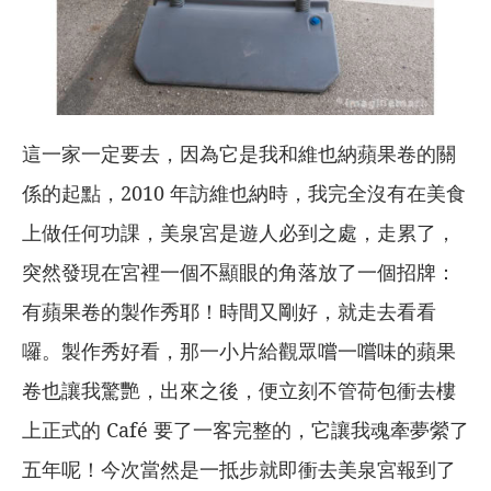
這一家一定要去，因為它是我和維也納蘋果卷的關
係的起點，2010 年訪維也納時，我完全沒有在美食
上做任何功課，美泉宮是遊人必到之處，走累了，
突然發現在宮裡一個不顯眼的角落放了一個招牌：
有蘋果卷的製作秀耶！時間又剛好，就走去看看
囉。製作秀好看，那一小片給觀眾嚐一嚐味的蘋果
卷也讓我驚艷，出來之後，便立刻不管荷包衝去樓
上正式的 Café 要了一客完整的，它讓我魂牽夢縈了
五年呢！今次當然是一抵步就即衝去美泉宮報到了