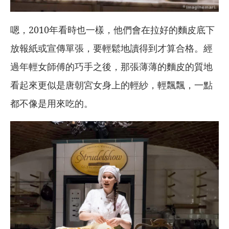
嗯，2010年看時也一樣，他們會在拉好的麵皮底下
放報紙或宣傳單張，要輕鬆地讀得到才算合格。經
過年輕女師傅的巧手之後，那張薄薄的麵皮的質地
看起來更似是唐朝宮女身上的輕紗，輕飄飄，一點
都不像是用來吃的。