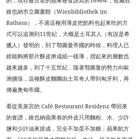
的，現存最古老的蘋果卷食譜寫於1696年，收藏在
維也納市立圖書館（Wienbibliothek im
Rathaus），不過這種用薄皮把餡料包起來吃的方
式可以追溯到11世紀，大概是土耳其人（有說是希
臘人）發明的，到了鄂圖曼帝國的時候，料理人已
經能夠將那片酥皮擀成紙一樣薄，摺起來的層數也
越來越多，到了十五世紀，隨著鄂圖曼的勢力向歐
洲擴張，這種酥皮麵團由土耳奇人帶到匈牙利，再
傳遍奧匈帝國。
看從美泉宮的 Café Restaurant Residenz 帶回來
的食譜，維也納蘋果卷的外皮只用麵粉、水、少許
鹽和少許油來搓成，完全不加蛋不加糖；蘋果餡方