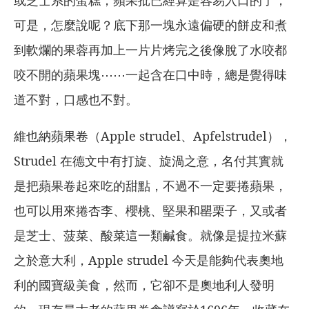
可是，怎麼說呢？底下那一塊永遠偏硬的餅皮和煮
到軟爛的果蓉再加上一片片烤完之後像脫了水咬都
咬不開的蘋果塊⋯⋯一起含在口中時，總是覺得味
道不對，口感也不對。
維也納蘋果卷（Apple strudel、Apfelstrudel），
Strudel 在德文中有打旋、旋渦之意，名付其實就
是把蘋果卷起來吃的甜點，不過不一定要捲蘋果，
也可以用來捲杏李、櫻桃、堅果和罌栗子，又或者
是芝士、菠菜、酸菜這一類鹹食。就像是提拉米蘇
之於意大利，Apple strudel 今天是能夠代表奧地
利的國寶級美食，然而，它卻不是奧地利人發明